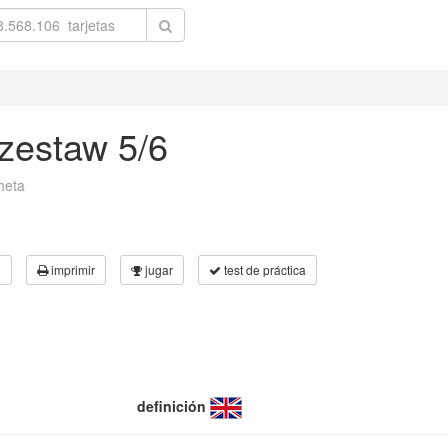
#zestaw 5/6
heta
3
imprimir
jugar
test de práctica
definición