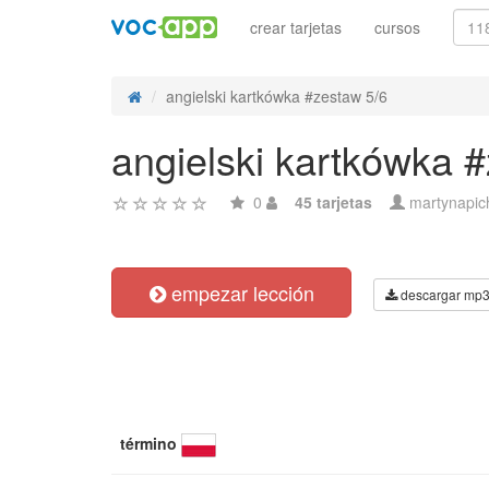
crear tarjetas
cursos
angielski kartkówka #zestaw 5/6
angielski kartkówka 
0
45 tarjetas
martynapic
empezar lección
descargar mp
término