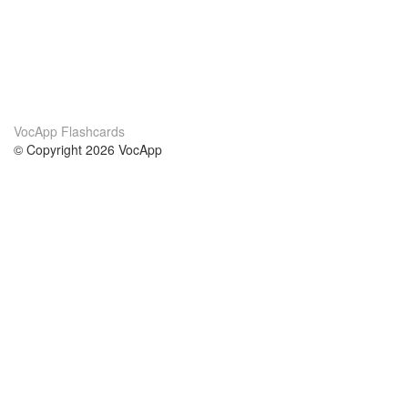
VocApp Flashcards
© Copyright 2026 VocApp
02-798 Mielczarskiego 8/58
Warsaw, Poland (EU)
Acerca de Nosotros
condiciones
nuestro equipo
100% Garantía