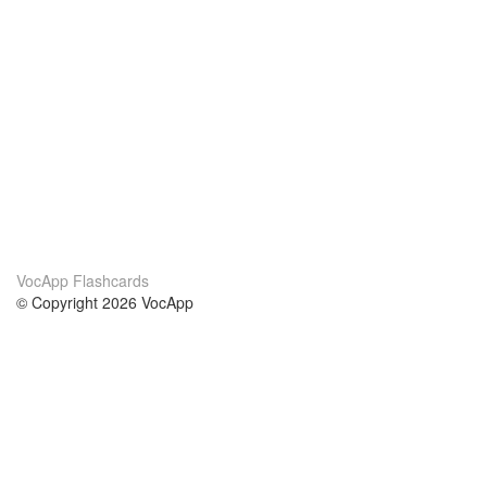
VocApp Flashcards
© Copyright 2026 VocApp
02-798 Mielczarskiego 8/58
Warsaw, Poland (EU)