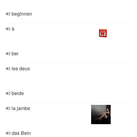
beginnen
à
bei
les deux
beide
la jambe
das Bein