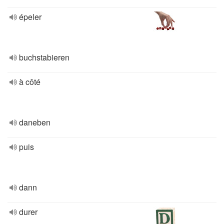
épeler
buchstabieren
à côté
daneben
puis
dann
durer