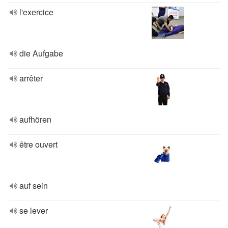
l'exercice
die Aufgabe
arrêter
aufhören
être ouvert
auf sein
se lever