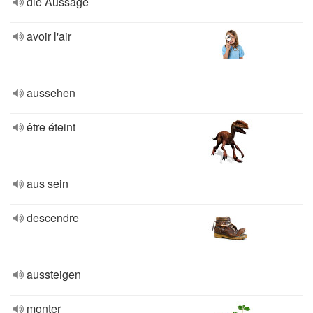
die Aussage
avoir l'air
aussehen
être éteint
aus sein
descendre
aussteigen
monter