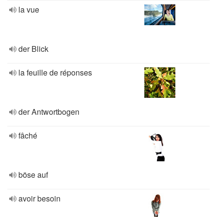
la vue
der Blick
la feuille de réponses
der Antwortbogen
fâché
böse auf
avoir besoin