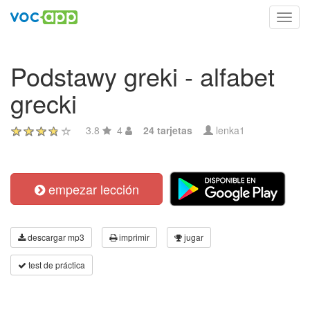
Toggl
navig
Podstawy greki - alfabet
grecki
3.8
4
24 tarjetas
lenka1
empezar lección
descargar mp3
imprimir
jugar
test de práctica