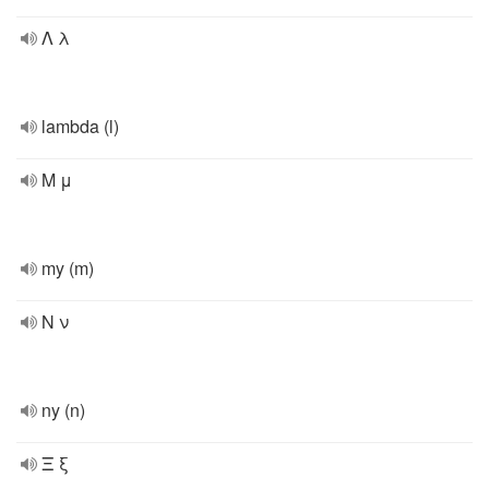
Λ λ
lambda (l)
Μ μ
my (m)
Ν ν
ny (n)
Ξ ξ