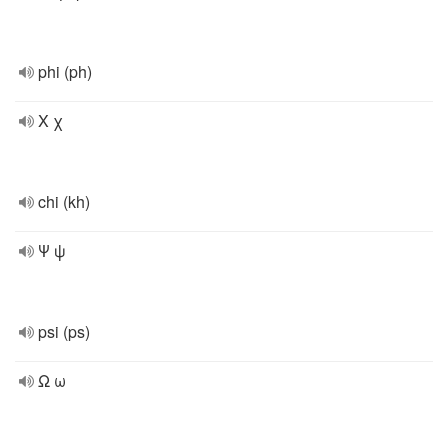
phi (ph)
Χ χ
chi (kh)
Ψ ψ
psi (ps)
Ω ω