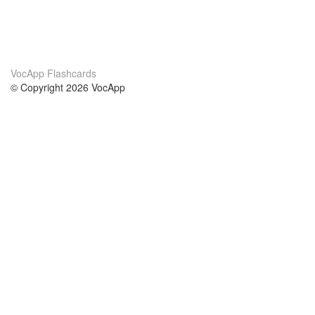
VocApp Flashcards
© Copyright 2026 VocApp
02-798 Mielczarskiego 8/58
Warsaw, Poland (EU)
Acerca de Nosotros
condiciones
nuestro equipo
100% Garantía
blog
política de privacidad
prácticas Erasmus+
condiciones