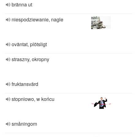
bränna ut
niespodziewanie, nagle
oväntat, plötsligt
straszny, okropny
fruktansvärd
stopniowo, w końcu
småningom