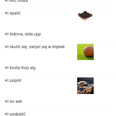
eld, brasa
spalić
bränna, elda upp
skulić się, zwijać się w kłębek
krulla ihop sig
popiół
en ask
podpalić