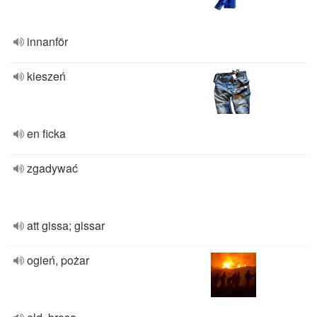
innanför
kieszeń
en ficka
zgadywać
att gissa; gissar
ogień, pożar