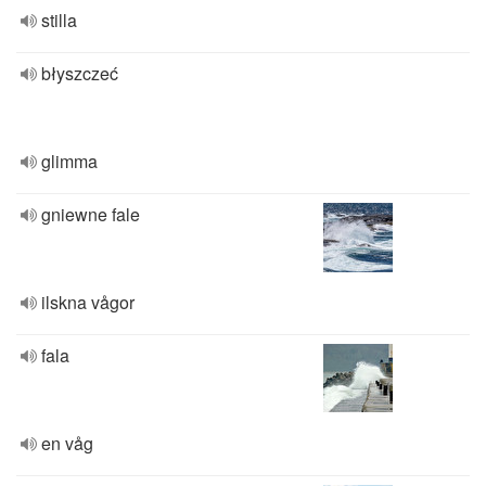
stilla
błyszczeć
glimma
gniewne fale
ilskna vågor
fala
en våg