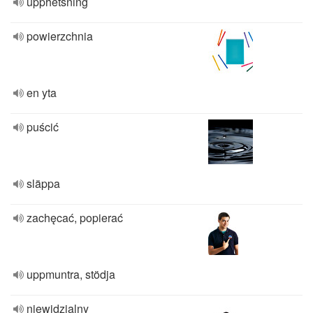
upphetsning
powierzchnia
en yta
puścić
släppa
zachęcać, popierać
uppmuntra, stödja
niewidzialny