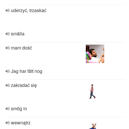
uderzyć, trzaskać
smälla
mam dość
Jag har fått nog
zakradać się
smög in
wewnątrz