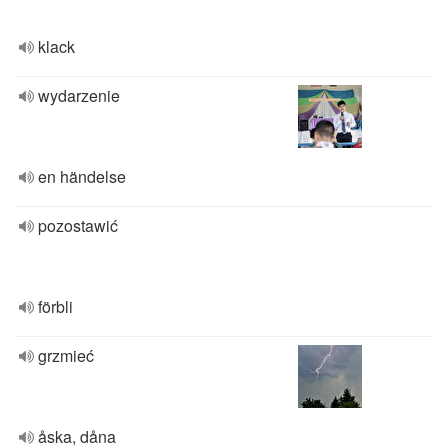
klack
wydarzenie
en händelse
pozostawić
förbli
grzmieć
åska, dåna