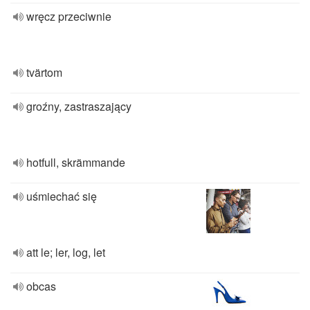
wręcz przeciwnie
tvärtom
groźny, zastraszający
hotfull, skrämmande
uśmiechać się
att le; ler, log, let
obcas