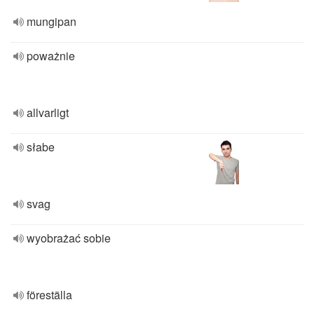
mungipan
poważnie
allvarligt
słabe
svag
wyobrażać sobie
föreställa