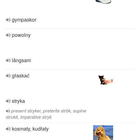
gympaskor
powolny
långsam
głaskać
stryka
present stryker, preterite strök, supine
strukit, imperative stryk
kosmaty, kudłaty