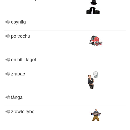
osynlig
po trochu
en bit i taget
złapać
fånga
złowić rybę