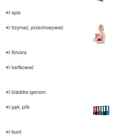
spis
trzymać, przechowywać
förvara
kartkować
bläddra igenom
pęk, plik
bunt