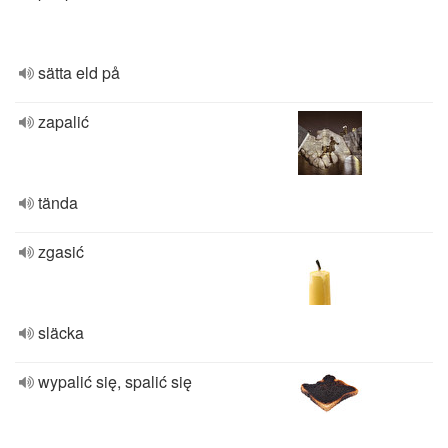
sätta eld på
zapalić
tända
zgasić
släcka
wypalić się, spalić się