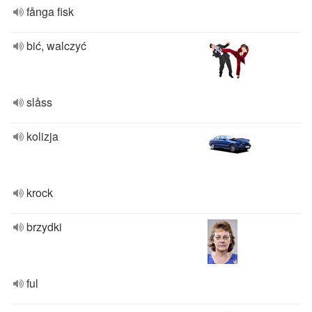
fånga fisk
bić, walczyć
slåss
kolizja
krock
brzydki
ful