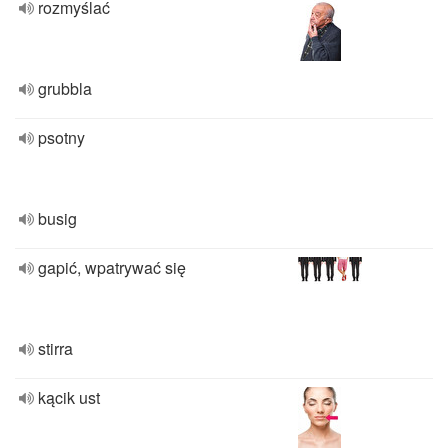
rozmyślać
grubbla
psotny
busig
gapić, wpatrywać się
stirra
kącik ust