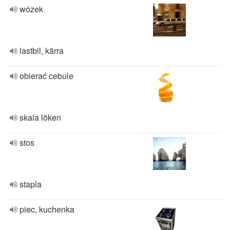
wózek
lastbil, kärra
obierać cebule
skala löken
stos
stapla
piec, kuchenka