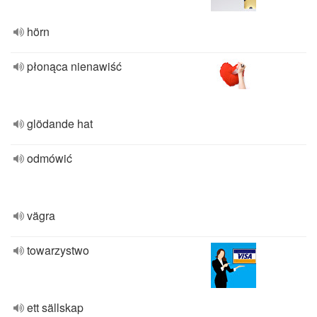
hörn
płonąca nienawiść
glödande hat
odmówić
vägra
towarzystwo
ett sällskap