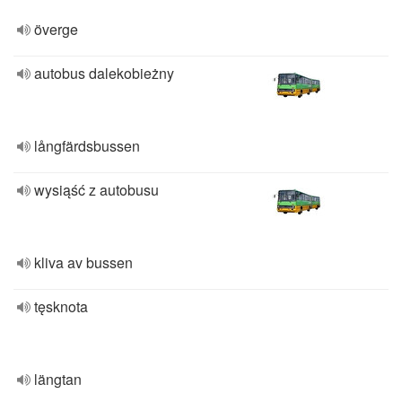
överge
autobus dalekobieżny
långfärdsbussen
wysiąść z autobusu
kliva av bussen
tęsknota
längtan