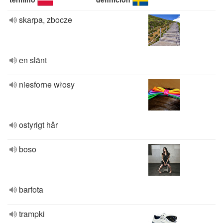
skarpa, zbocze
en slänt
niesforne włosy
ostyrigt hår
boso
barfota
trampki