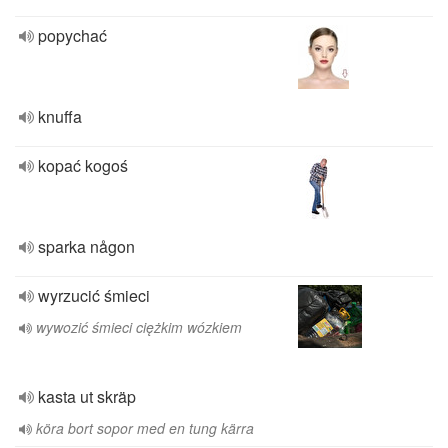
popychać
knuffa
kopać kogoś
sparka någon
wyrzucić śmieci
wywozić śmieci ciężkim wózkiem
kasta ut skräp
köra bort sopor med en tung kärra