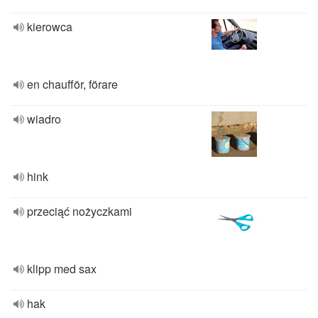
kierowca
en chaufför, förare
wiadro
hink
przeciąć nożyczkami
klipp med sax
hak