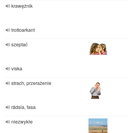
krawężnik
trottoarkant
szeptać
viska
strach, przerażenie
rädsla, fasa
niezwykłe