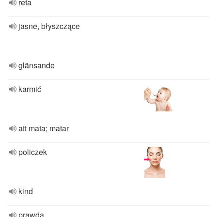
reta
jasne, błyszczące
glänsande
karmić
att mata; matar
policzek
kind
prawda