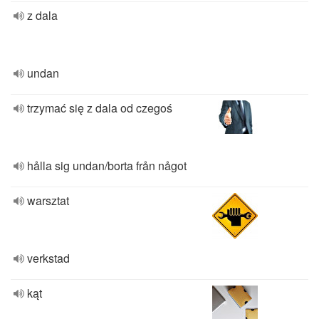
z dala
undan
trzymać się z dala od czegoś
hålla sig undan/borta från något
warsztat
verkstad
kąt