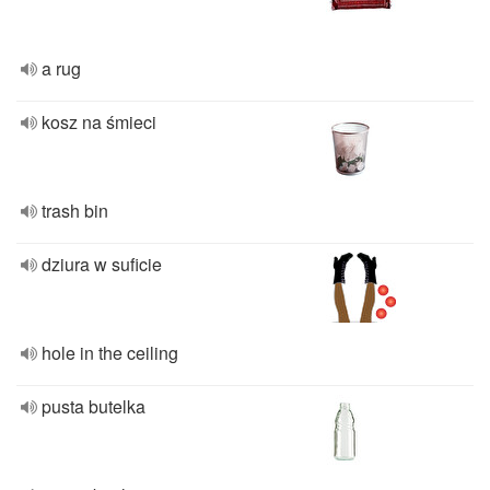
a rug
kosz na śmieci
trash bin
dziura w suficie
hole in the ceiling
pusta butelka