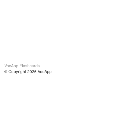
VocApp Flashcards
© Copyright 2026 VocApp
02-798 Mielczarskiego 8/58
Warsaw, Poland (EU)