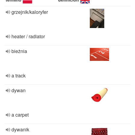
grzejnik/kaloryfer
heater / radiator
bieżnia
a track
dywan
a carpet
dywanik