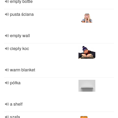
empty bottle
pusta ściana
empty wall
ciepły koc
warm blanket
półka
a shelf
szafa