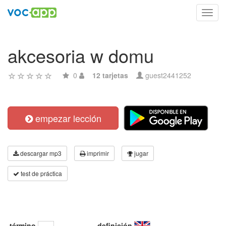
Toggl
navig
akcesoria w domu
0
12 tarjetas
guest2441252
empezar lección
descargar mp3
imprimir
jugar
test de práctica
término
definición