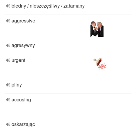
biedny / nieszczęśliwy / załamany
aggressive
agresywny
urgent
pilny
accusing
oskarżając