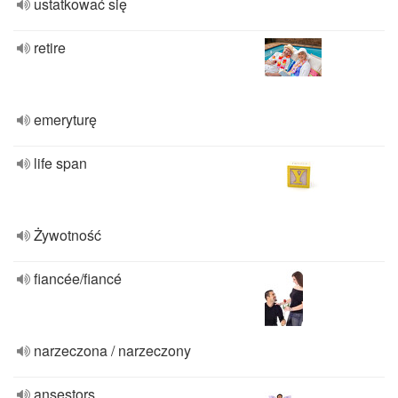
ustatkować się
retire
emeryturę
life span
Żywotność
fiancée/fiancé
narzeczona / narzeczony
ansestors