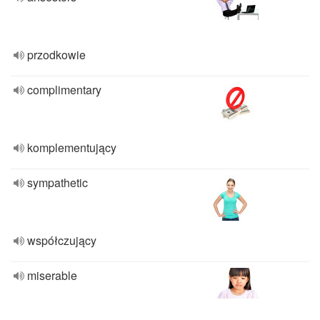
przodkowie
complimentary
komplementujący
sympathetic
współczujący
miserable