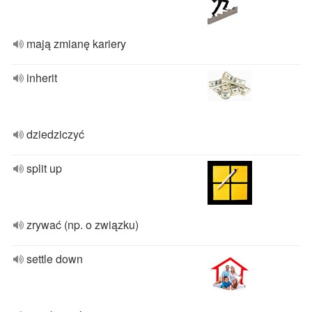
mają zmianę kariery
inherit
dziedziczyć
split up
zrywać (np. o związku)
settle down