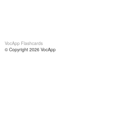
VocApp Flashcards
© Copyright 2026 VocApp
02-798 Mielczarskiego 8/58
Warsaw, Poland (EU)
Acerca de Nosotros
condiciones
nuestro equipo
100% Garantía
blog
política de privacidad