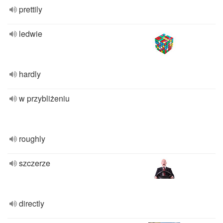
prettily
ledwie
hardly
w przybliżeniu
roughly
szczerze
directly