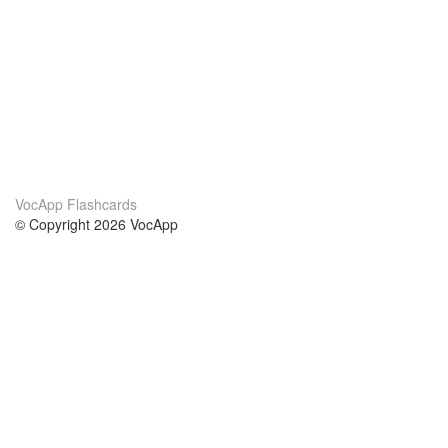
VocApp Flashcards
© Copyright 2026 VocApp
02-798 Mielczarskiego 8/58
Warsaw, Poland (EU)