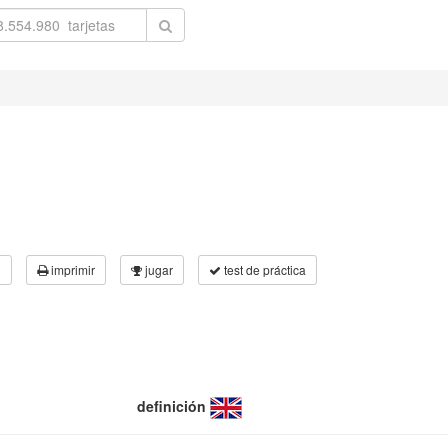
3
imprimir
jugar
test de práctica
definición