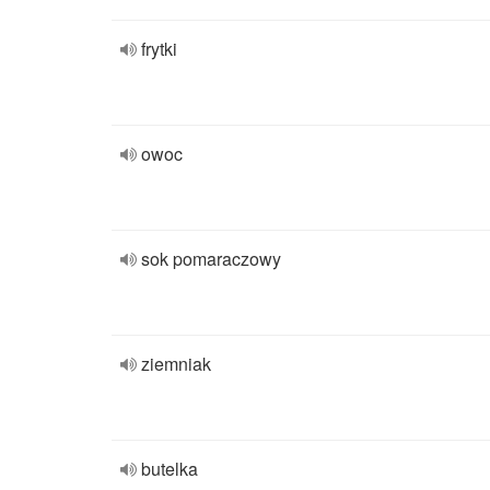
frytki
owoc
sok pomaraczowy
ziemniak
butelka