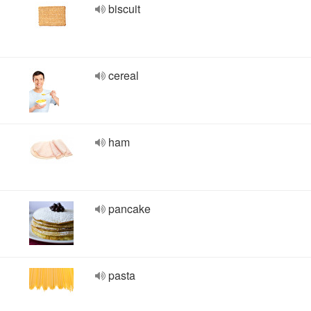
biscuit
cereal
ham
pancake
pasta