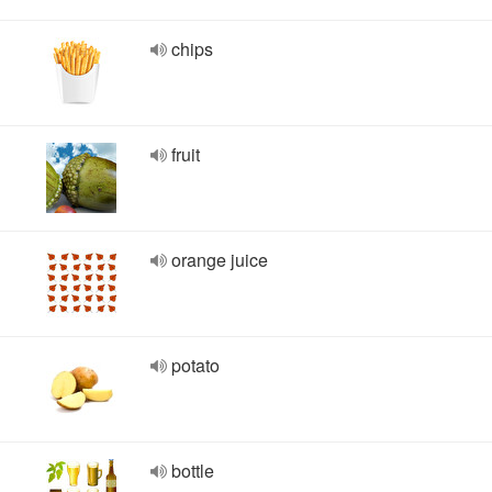
chips
fruit
orange juice
potato
bottle