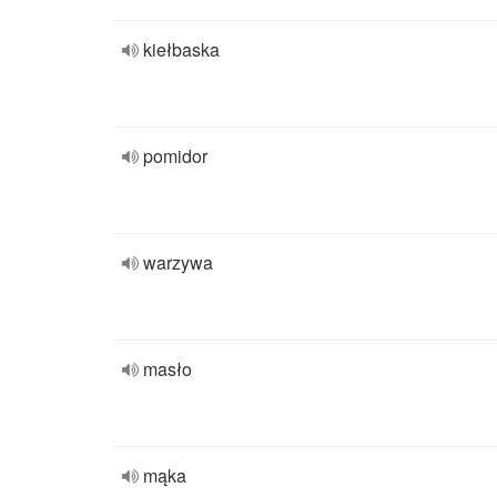
kiełbaska
pomidor
warzywa
masło
mąka