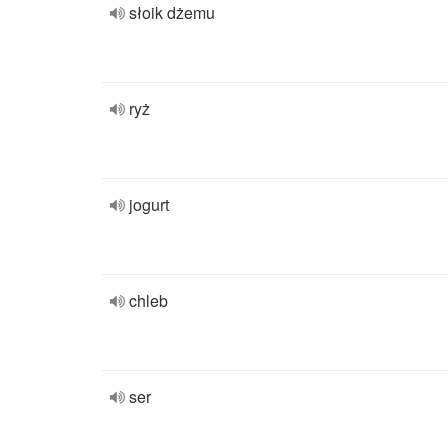
słoik dżemu
ryż
jogurt
chleb
ser