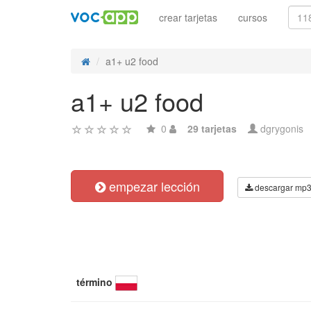
crear tarjetas
cursos
a1+ u2 food
a1+ u2 food
0
29 tarjetas
dgrygonis
empezar lección
descargar mp
término