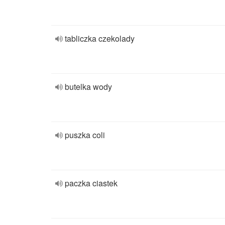
tabliczka czekolady
butelka wody
puszka coli
paczka ciastek