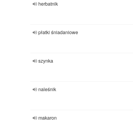
herbatnik
płatki śniadaniowe
szynka
naleśnik
makaron