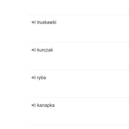
truskawki
kurczak
ryba
kanapka