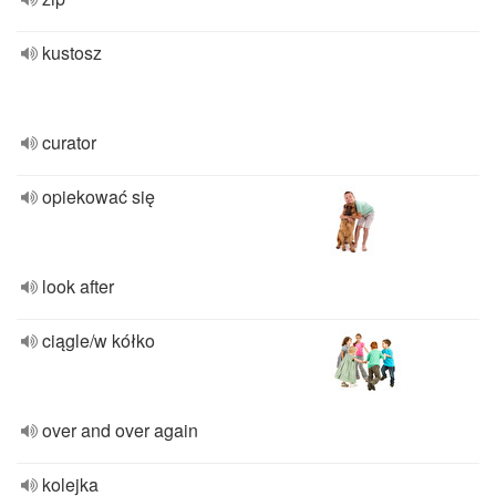
kustosz
curator
opiekować się
look after
ciągle/w kółko
over and over again
kolejka