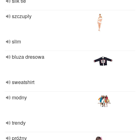
silk tie
szczupły
slim
bluza dresowa
sweatshirt
modny
trendy
próżny