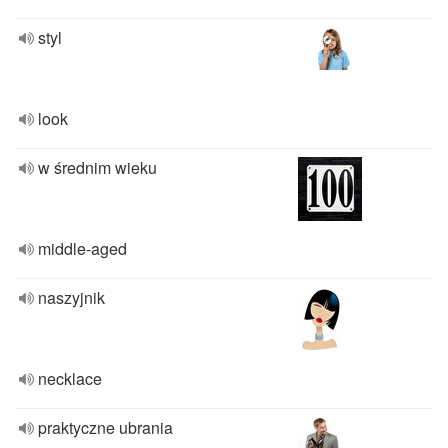
styl
look
w średnim wieku
middle-aged
naszyjnik
necklace
praktyczne ubrania