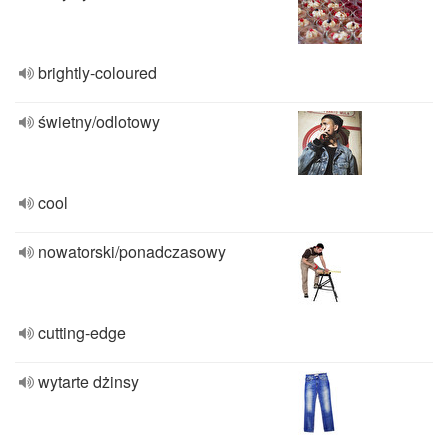
brightly-coloured
świetny/odlotowy
cool
nowatorski/ponadczasowy
cutting-edge
wytarte dżinsy