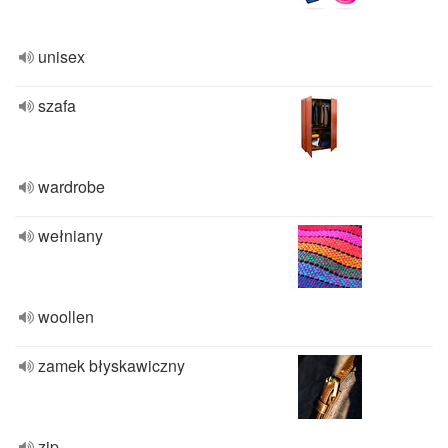
unisex
szafa
wardrobe
wełniany
woollen
zamek błyskawiczny
zip