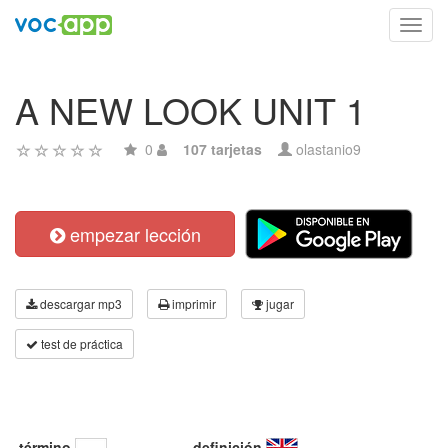
Toggl
navig
A NEW LOOK UNIT 1
0
107 tarjetas
olastanio9
empezar lección
descargar mp3
imprimir
jugar
test de práctica
término
definición