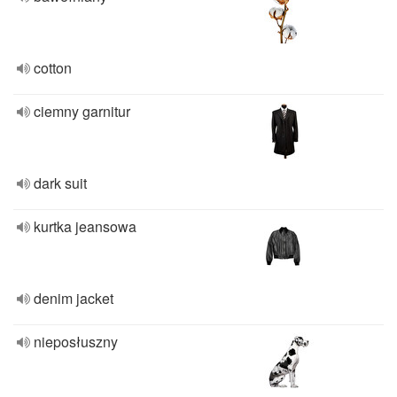
cotton
ciemny garnitur
dark suit
kurtka jeansowa
denim jacket
nieposłuszny