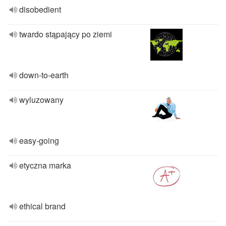
disobedient
twardo stąpający po ziemi
down-to-earth
wyluzowany
easy-going
etyczna marka
ethical brand