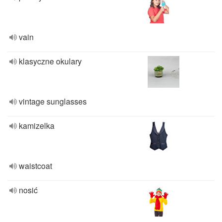
vain
klasyczne okulary
vintage sunglasses
kamizelka
waistcoat
nosić