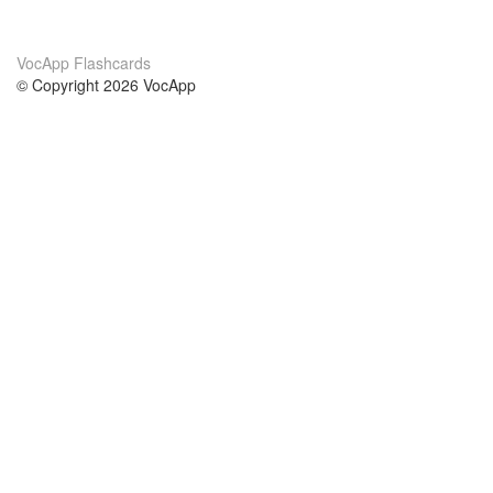
VocApp Flashcards
© Copyright 2026 VocApp
02-798 Mielczarskiego 8/58
Warsaw, Poland (EU)
Acerca de Nosotros
condiciones
nuestro equipo
100% Garantía
blog
política de privacidad
prácticas Erasmus+
condiciones
prácticas a distancia
GDPR
Contacto
cursos