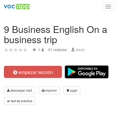
Toggl
navig
9 Business English On a
business trip
0
51 tarjetas
alech
empezar lección
descargar mp3
imprimir
jugar
test de práctica