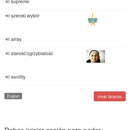
supreme
szeroki wybór
array
starość/zgrzybiałość
senility
English
crear tarjetas
Debes iniciar sesión para poder