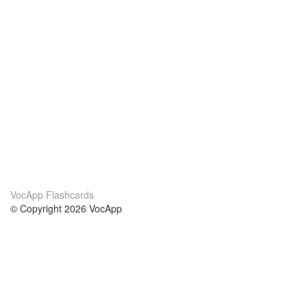
VocApp Flashcards
© Copyright 2026 VocApp
02-798 Mielczarskiego 8/58
Warsaw, Poland (EU)