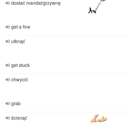
dostać mandat/grzywnę
get a fine
utknąć
get stuck
chwycić
grab
ścisnąć