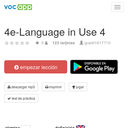
Toggl
navig
4e-Language in Use 4
0
123 tarjetas
guest1617710
empezar lección
descargar mp3
imprimir
jugar
test de práctica
término
definición