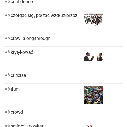
confidence
czołgać się, pełzać wzdłuż/przez
crawl along/through
krytykować
criticise
tłum
crowd
śmiałek, ryzykant