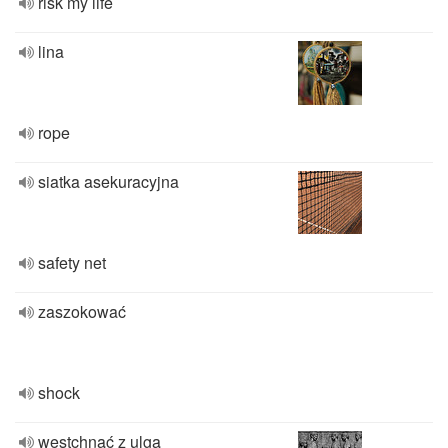
risk my life
lina
rope
siatka asekuracyjna
safety net
zaszokować
shock
westchnąć z ulgą