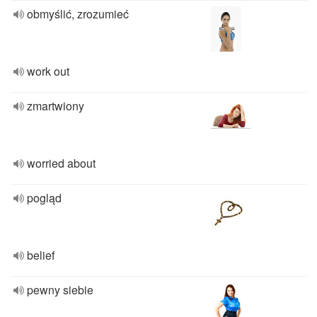
obmyślić, zrozumieć
work out
zmartwiony
worried about
pogląd
belief
pewny siebie