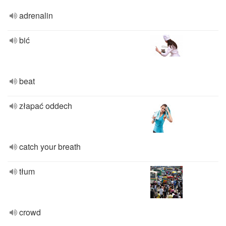
adrenalin
bić
beat
złapać oddech
catch your breath
tłum
crowd