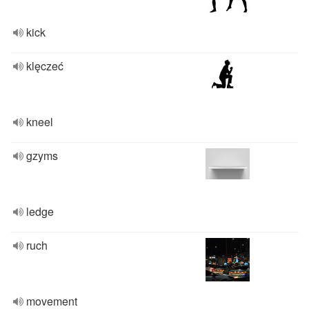
kick
klęczeć
kneel
gzyms
ledge
ruch
movement