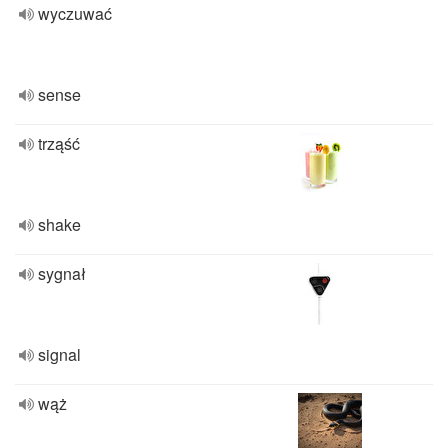
wyczuwać
sense
trząść
shake
sygnał
signal
wąż