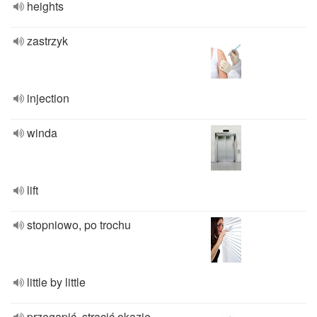
heights
zastrzyk
injection
winda
lift
stopniowo, po trochu
little by little
przegapić, stracić okazję