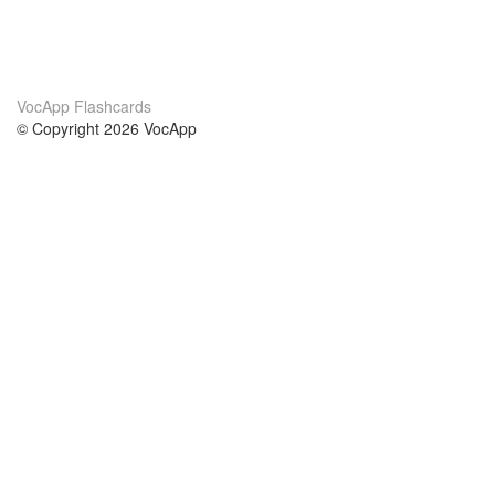
VocApp Flashcards
© Copyright 2026 VocApp
02-798 Mielczarskiego 8/58
Warsaw, Poland (EU)
Acerca de Nosotros
condiciones
nuestro equipo
100% Garantía
blog
política de privacidad
prácticas Erasmus+
condiciones
prácticas a distancia
GDPR