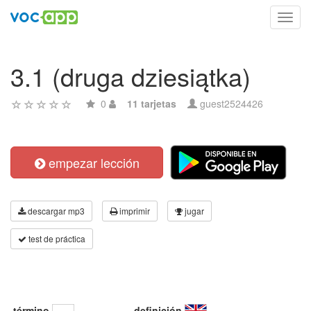
Toggl
navig
3.1 (druga dziesiątka)
0
11 tarjetas
guest2524426
empezar lección
descargar mp3
imprimir
jugar
test de práctica
término
definición