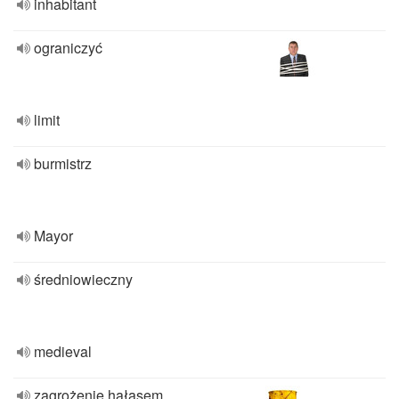
inhabitant
ograniczyć
limit
burmistrz
Mayor
średniowieczny
medieval
zagrożenie hałasem