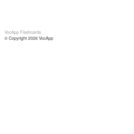
VocApp Flashcards
© Copyright 2026 VocApp
02-798 Mielczarskiego 8/58
Warsaw, Poland (EU)
Acerca de Nosotros
condiciones
nuestro equipo
100% Garantía
blog
política de privacidad
prácticas Erasmus+
condiciones