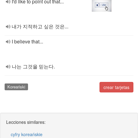
I'd like to point out that...
내가 지적하고 싶은 것은...
I believe that...
나는 그것을 믿는다.
Koreański
crear tarjetas
Lecciones similares:
cyfry koreańskie