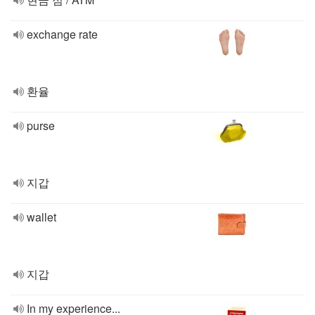
exchange rate
환율
purse
지갑
wallet
지갑
In my experience...