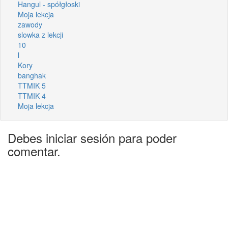
Hangul - spółgłoski
Moja lekcja
zawody
slowka z lekcji
10
l
Kory
banghak
TTMIK 5
TTMIK 4
Moja lekcja
Debes iniciar sesión para poder
comentar.