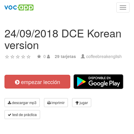
Toggl
navig
24/09/2018 DCE Korean
version
0
29 tarjetas
coffeebreakenglish
empezar lección
descargar mp3
imprimir
jugar
test de práctica