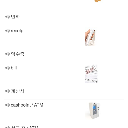
변화
receipt
영수증
bill
계산서
cashpoint / ATM
현금 점 / ATM