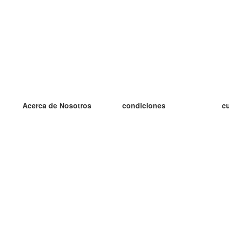
Acerca de Nosotros
condiciones
c
nuestro equipo
100% Garantía
es
blog
política de privacidad
es
prácticas Erasmus+
condiciones
es
prácticas a distancia
GDPR
es
es
Contacto
Más
es
contáctanos
tarjetas nuevas
algunos blogs
Ayuda
catálogo
Preguntas frecuentes