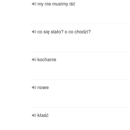
my nie musimy iść
co się stało? o co chodzi?
kochanie
nowe
kłaść