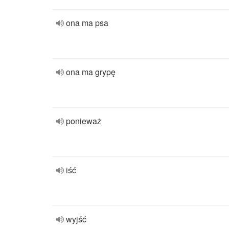
ona ma psa
ona ma grypę
ponieważ
iść
wyjść