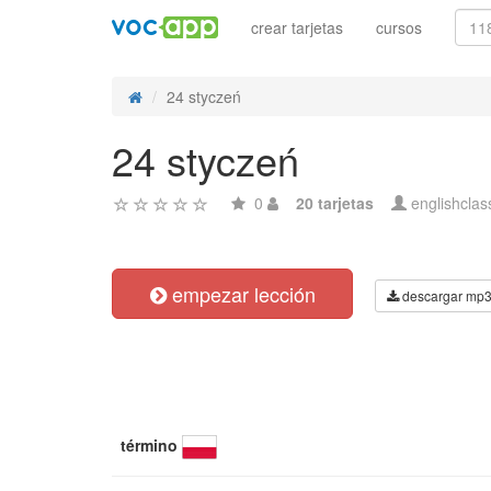
crear tarjetas
cursos
24 styczeń
24 styczeń
0
20 tarjetas
englishcla
empezar lección
descargar mp
término