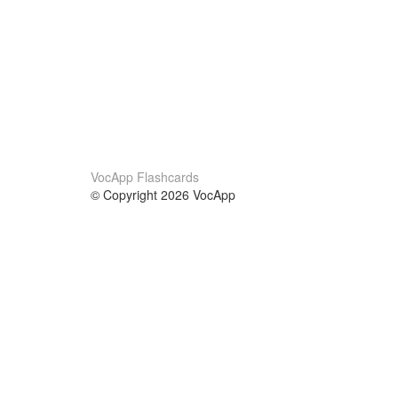
VocApp Flashcards
© Copyright 2026 VocApp
02-798 Mielczarskiego 8/58
Warsaw, Poland (EU)