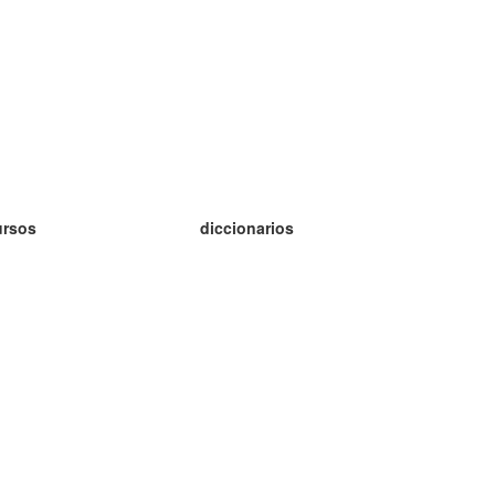
ursos
diccionarios
tudio inglés
tudio alemán
tudio francés
tudio ruso
tudio noruego
tudio sueco