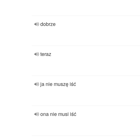
dobrze
teraz
ja nie muszę iść
ona nie musi iść