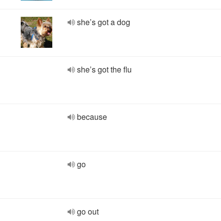
she’s got a dog
she’s got the flu
because
go
go out