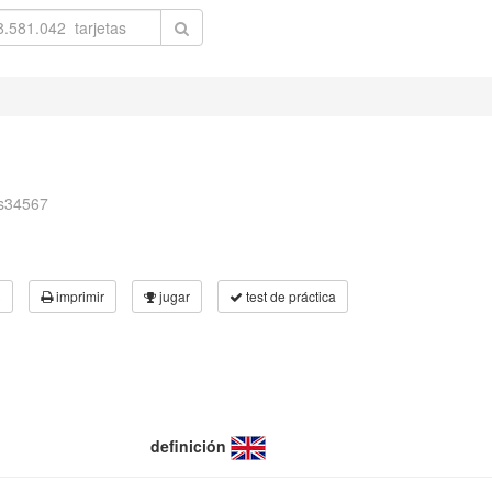
ss34567
3
imprimir
jugar
test de práctica
definición