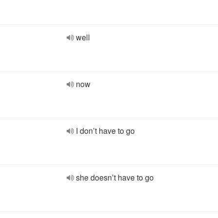
well
now
I don’t have to go
she doesn’t have to go