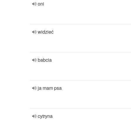
oni
widzieć
babcia
ja mam psa
cytryna