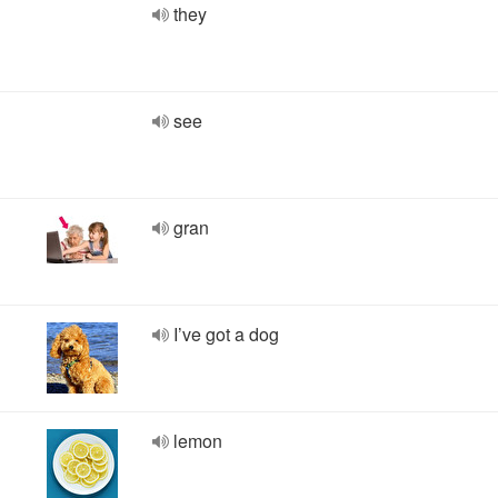
they
see
gran
I’ve got a dog
lemon