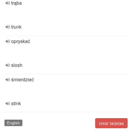
trąba
trunk
opryskać
slosh
śmierdzieć
stink
English
crear tarjetas