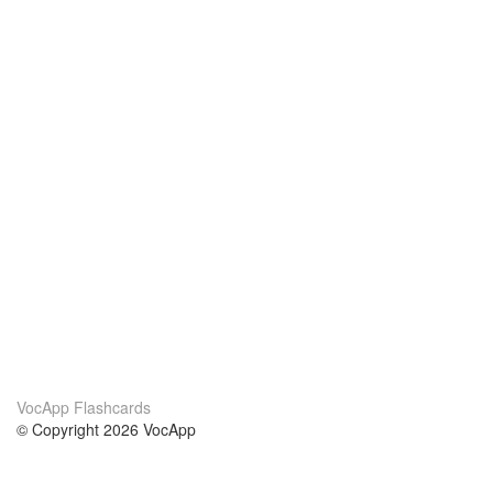
VocApp Flashcards
© Copyright 2026 VocApp
02-798 Mielczarskiego 8/58