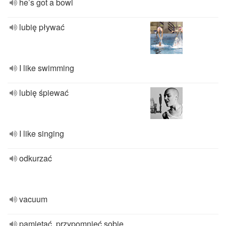
he’s got a bowl
lubię pływać
I like swimming
lubię śpiewać
I like singing
odkurzać
vacuum
pamiętać, przypomnieć sobie