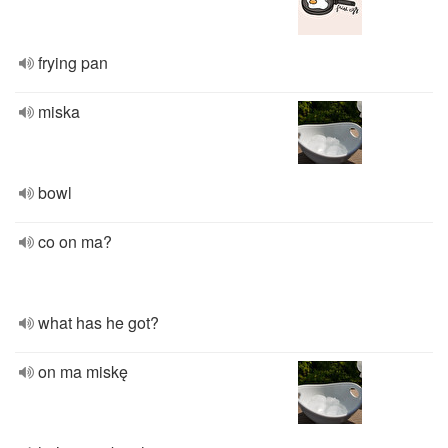
frying pan
miska
bowl
co on ma?
what has he got?
on ma miskę