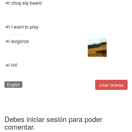
chcę się bawić
I want to play
wzgórze
hill
English
crear tarjetas
Debes iniciar sesión para poder
comentar.