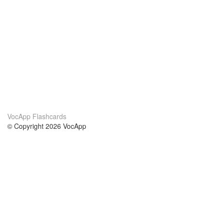
VocApp Flashcards
© Copyright 2026 VocApp
02-798 Mielczarskiego 8/58
Warsaw, Poland (EU)