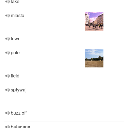
lake
miasto
town
pole
field
spływaj
buzz off
bałagana