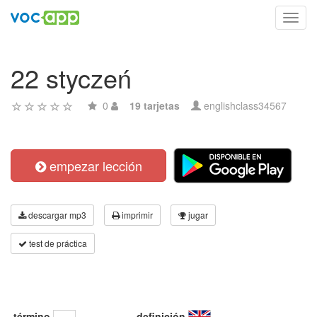
Toggl
navig
22 styczeń
0
19 tarjetas
englishclass34567
empezar lección
descargar mp3
imprimir
jugar
test de práctica
término
definición