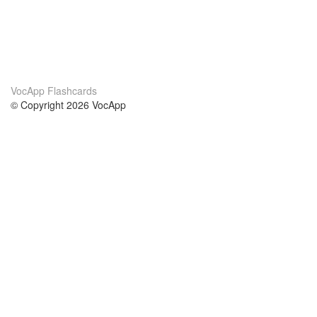
VocApp Flashcards
© Copyright 2026 VocApp
02-798 Mielczarskiego 8/58
Warsaw, Poland (EU)
Acerca de Nosotros
condiciones
nuestro equipo
100% Garantía
blog
política de privacidad