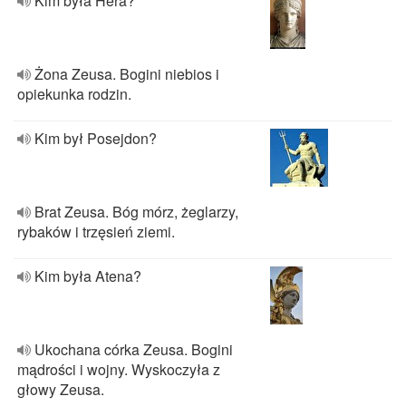
Kim była Hera?
Żona Zeusa. Bogini niebios i
opiekunka rodzin.
Kim był Posejdon?
Brat Zeusa. Bóg mórz, żeglarzy,
rybaków i trzęsień ziemi.
Kim była Atena?
Ukochana córka Zeusa. Bogini
mądrości i wojny. Wyskoczyła z
głowy Zeusa.