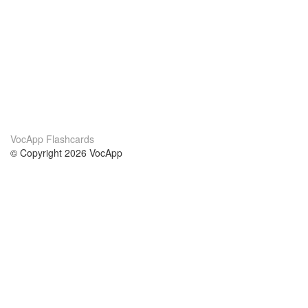
VocApp Flashcards
© Copyright 2026 VocApp
02-798 Mielczarskiego 8/58
Warsaw, Poland (EU)