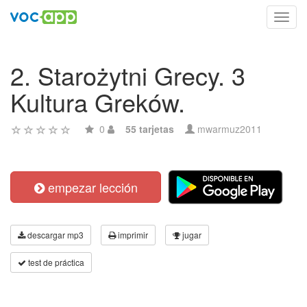
Toggl
navig
2. Starożytni Grecy. 3
Kultura Greków.
0
55 tarjetas
mwarmuz2011
empezar lección
descargar mp3
imprimir
jugar
test de práctica