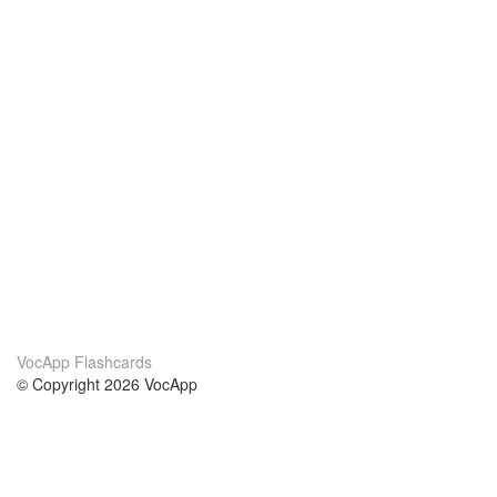
VocApp Flashcards
© Copyright 2026 VocApp
02-798 Mielczarskiego 8/58
Warsaw, Poland (EU)