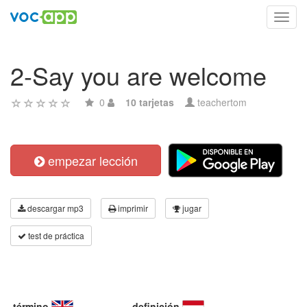
Toggl
navig
2-Say you are welcome
0
10 tarjetas
teachertom
empezar lección
descargar mp3
imprimir
jugar
test de práctica
término
definición