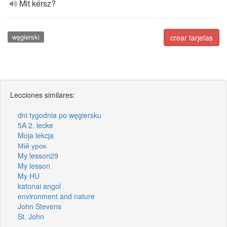
Mit kérsz?
węgierski
crear tarjetas
Lecciones similares:
dni tygodnia po węgiersku
5A 2. lecke
Moja lekcja
Мій урок
My lesson29
My lesson
My HU
katonai angol
environment and nature
John Stevens
St. John