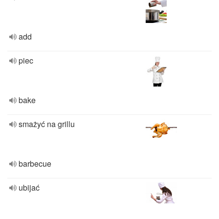
add
piec
bake
smażyć na grillu
barbecue
ubijać