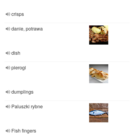
crisps
danie, potrawa
dish
pierogi
dumplings
Paluszki rybne
Fish fingers