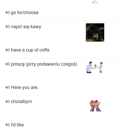
go for/choose
napić się kawy
have a cup of coffe
proszę (przy podawaniu czegoś)
Here you are.
chciałbym
I'd like