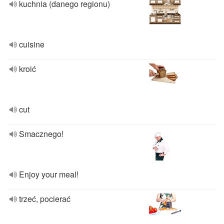
kuchnia (danego regionu)
cuisine
kroić
cut
Smacznego!
Enjoy your meal!
trzeć, pocierać