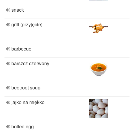
snack
grill (przyjęcie)
barbecue
barszcz czerwony
beetroot soup
jajko na miękko
boiled egg