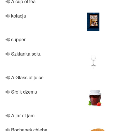
A cup of tea
kolacja
supper
Szklanka soku
A Glass of juice
Słoik dżemu
A jar of jam
Bochenek chleba