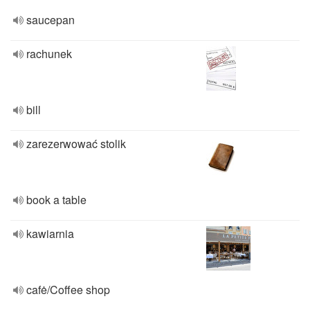
saucepan
rachunek
bill
zarezerwować stolik
book a table
kawiarnia
cafė/Coffee shop