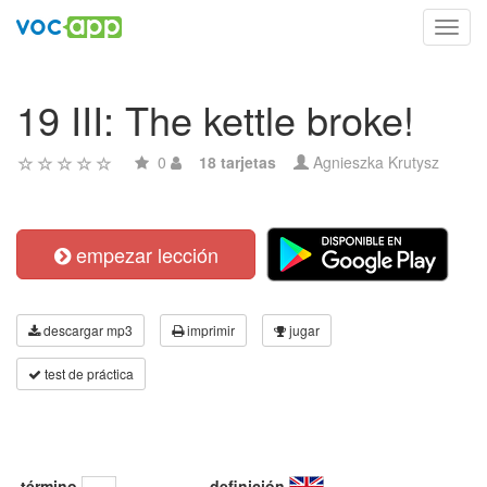
Toggl
navig
19 III: The kettle broke!
0
18 tarjetas
Agnieszka Krutysz
empezar lección
descargar mp3
imprimir
jugar
test de práctica
término
definición