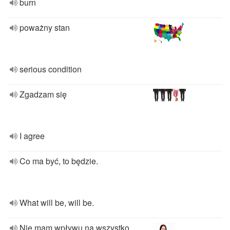
burn
poważny stan
serious condition
Zgadzam się
I agree
Co ma być, to będzie.
What will be, will be.
Nie mam wpływu na wszystko.