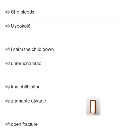
She bleeds
Uspokoić
I calm the child down
unieruchamiać
immobilization
złamanie otwarte
open fracture