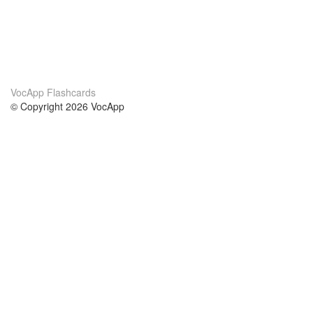
VocApp Flashcards
© Copyright 2026 VocApp
02-798 Mielczarskiego 8/58
Warsaw, Poland (EU)
Acerca de Nosotros
condiciones
nuestro equipo
100% Garantía
blog
política de privacidad