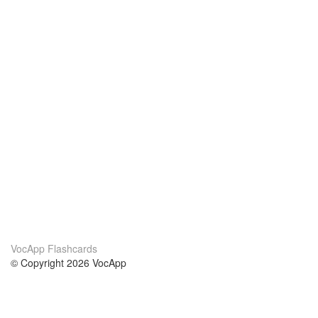
VocApp Flashcards
© Copyright 2026 VocApp
02-798 Mielczarskiego 8/58
Warsaw, Poland (EU)