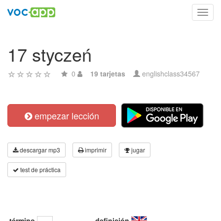
Toggl
navig
17 styczeń
0
19 tarjetas
englishclass34567
empezar lección
descargar mp3
imprimir
jugar
test de práctica
término
definición