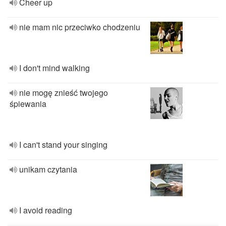
Cheer up
nie mam nic przeciwko chodzeniu
I don't mind walking
nie mogę znieść twojego
śpiewania
I can't stand your singing
unikam czytania
I avoid reading