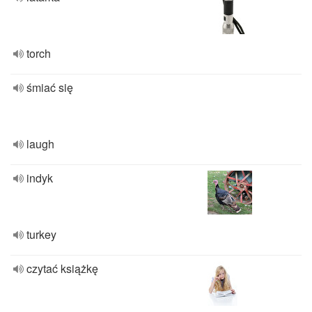
torch
śmiać się
laugh
indyk
turkey
czytać książkę