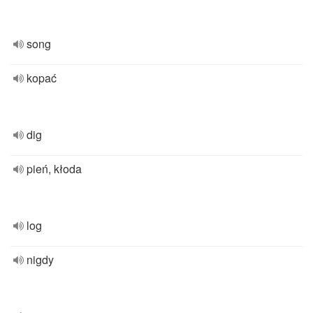
song
kopać
dig
pień, kłoda
log
nigdy