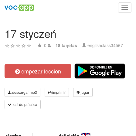
Toggl
navig
17 styczeń
0
18 tarjetas
englishclass34567
empezar lección
descargar mp3
imprimir
jugar
test de práctica
término
definición