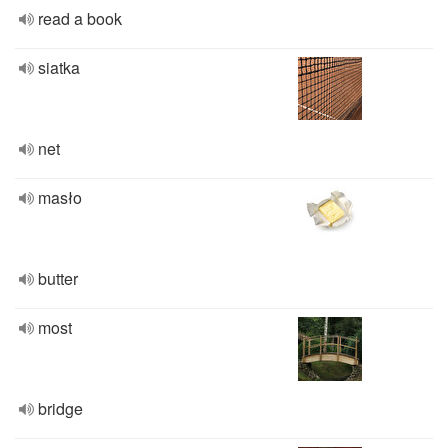
read a book
siatka
net
masło
butter
most
bridge