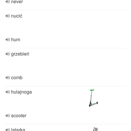
never
nucić
hum
grzebień
comb
hulajnoga
scooter
latarka