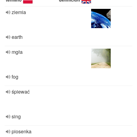
ziemia
earth
mgła
fog
śpiewać
sing
piosenka