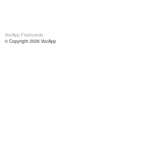
VocApp Flashcards
© Copyright 2026 VocApp
02-798 Mielczarskiego 8/58
Warsaw, Poland (EU)
Acerca de Nosotros
condiciones
nuestro equipo
100% Garantía
blog
política de privacidad
prácticas Erasmus+
condiciones