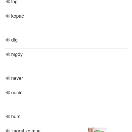
fog
kopać
dig
nigdy
never
nucić
hum
zagraj ze mną