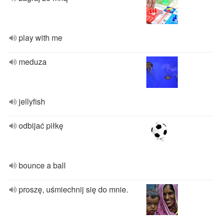
play with me
meduza
jellyfish
odbijać piłkę
bounce a ball
proszę, uśmiechnij się do mnie.