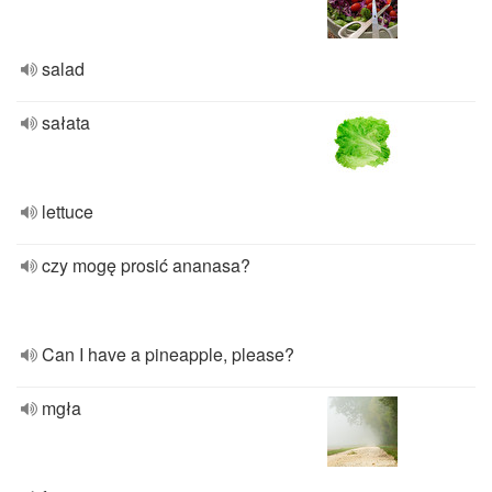
salad
sałata
lettuce
czy mogę prosić ananasa?
Can I have a pineapple, please?
mgła