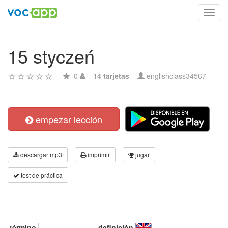
Toggl
navig
15 styczeń
0
14 tarjetas
englishclass34567
empezar lección
descargar mp3
imprimir
jugar
test de práctica
término
definición