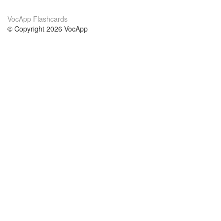
VocApp Flashcards
© Copyright 2026 VocApp
02-798 Mielczarskiego 8/58
Warsaw, Poland (EU)
Acerca de Nosotros
condiciones
nuestro equipo
100% Garantía
blog
política de privacidad
prácticas Erasmus+
condiciones
prácticas a distancia
GDPR
Contacto
cursos
contáctanos