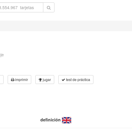
je
3
imprimir
jugar
test de práctica
definición