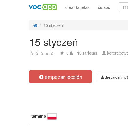
crear tarjetas
cursos
15 styczeń
15 styczeń
0
13 tarjetas
kororepetyc
empezar lección
descargar mp
término