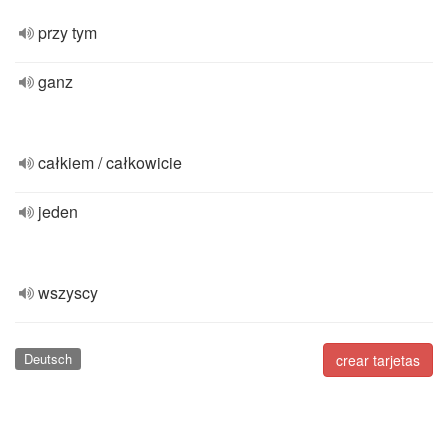
przy tym
ganz
całkiem / całkowicie
jeden
wszyscy
Deutsch
crear tarjetas