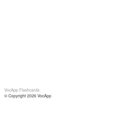
VocApp Flashcards
© Copyright 2026 VocApp
02-798 Mielczarskiego 8/58
Warsaw, Poland (EU)