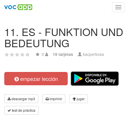
Toggl
navig
11. ES - FUNKTION UND
BEDEUTUNG
0
19 tarjetas
kacperkosa
empezar lección
descargar mp3
imprimir
jugar
test de práctica