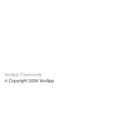
VocApp Flashcards
© Copyright 2026 VocApp
02-798 Mielczarskiego 8/58
Warsaw, Poland (EU)