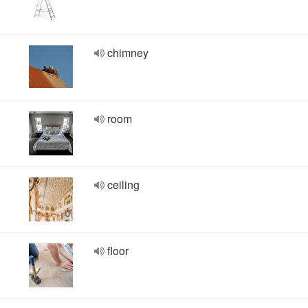
chimney
room
ceiling
floor