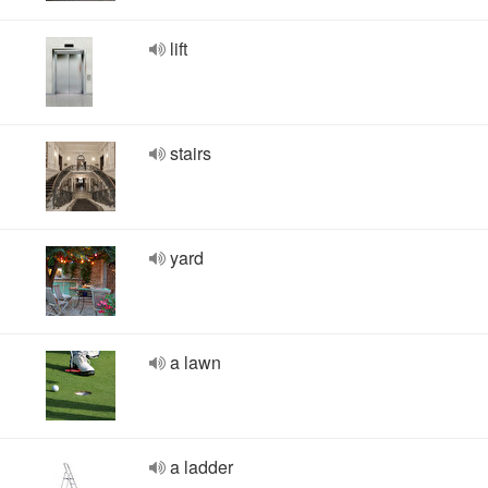
lift
stairs
yard
a lawn
a ladder