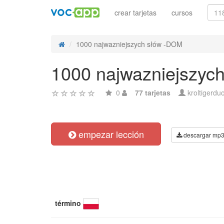
crear tarjetas
cursos
1000 najwazniejszych słów -DOM
1000 najwazniejszyc
0
77 tarjetas
kroltigerdu
empezar lección
descargar mp
término