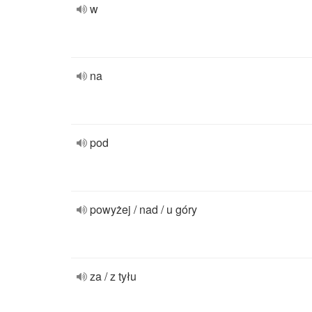
w
na
pod
powyżej / nad / u góry
za / z tyłu