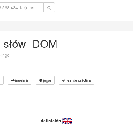
h słów -DOM
olingo
3
imprimir
jugar
test de práctica
definición