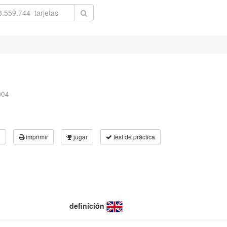
004
3
imprimir
jugar
test de práctica
definición