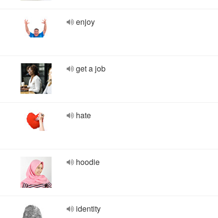
enjoy
get a job
hate
hoodie
identity