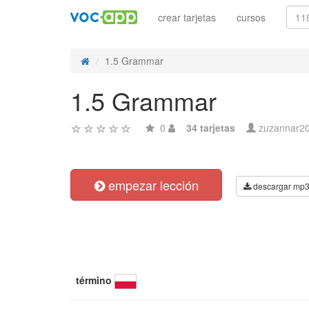
crear tarjetas
cursos
1.5 Grammar
1.5 Grammar
0
34 tarjetas
zuzannar2
empezar lección
descargar mp
término