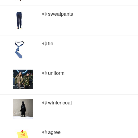
sweatpants
tie
uniform
winter coat
agree