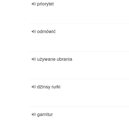
priorytet
odmówić
używane ubrania
dżinsy rurki
garnitur