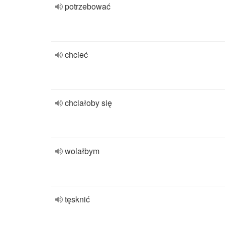
potrzebować
chcieć
chciałoby się
wolałbym
tęsknić