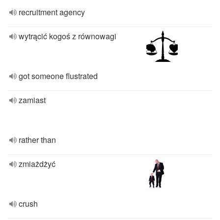
recruitment agency
wytrącić kogoś z równowagi
got someone flustrated
zamiast
rather than
zmiażdżyć
crush