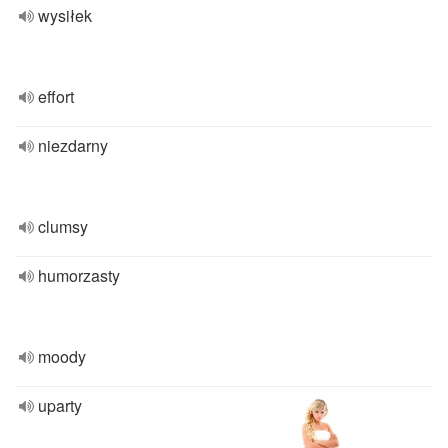
wysiłek
effort
niezdarny
clumsy
humorzasty
moody
uparty