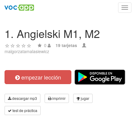
Toggl
navig
1. Angielski M1, M2
0
19 tarjetas
malgorzatamalasiewicz
empezar lección
descargar mp3
imprimir
jugar
test de práctica