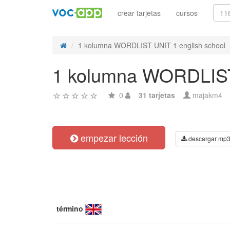
crear tarjetas
cursos
1 kolumna WORDLIST UNIT 1 english school
1 kolumna WORDLIST 
0
31 tarjetas
majakm4
empezar lección
descargar mp
término