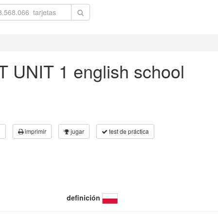
UNIT 1 english school
3
imprimir
jugar
test de práctica
definición