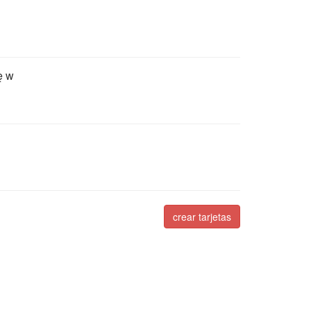
ę w
crear tarjetas