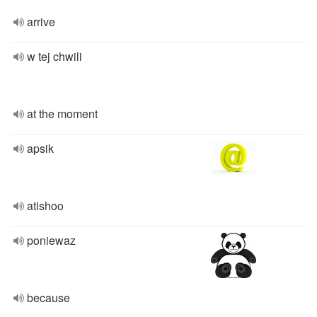
arrive
w tej chwili
at the moment
apsik
atishoo
poniewaz
because