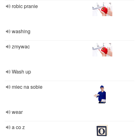
robic pranie
washing
zmywac
Wash up
miec na sobie
wear
a co z