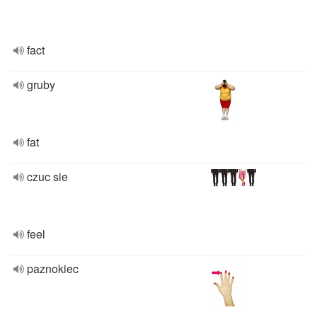
fact
gruby
fat
czuc sie
feel
paznokiec