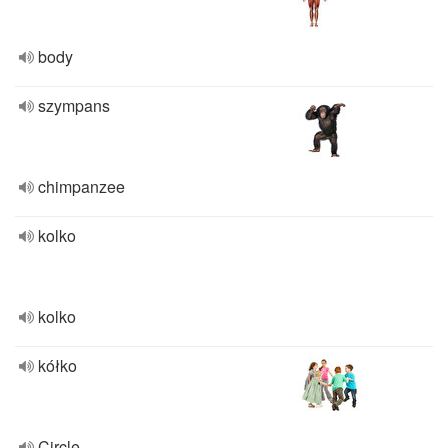
body
szympans
chimpanzee
kolko
kolko
kółko
Circle