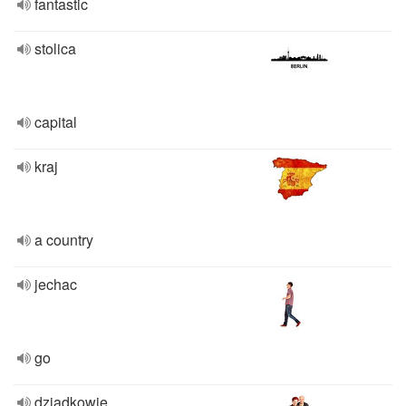
fantastic
stolica
capital
kraj
a country
jechac
go
dziadkowie