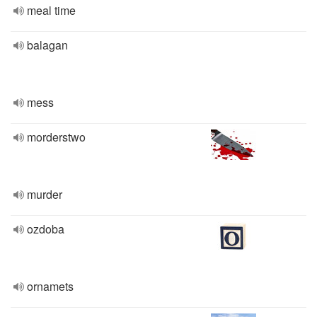
meal time
balagan
mess
morderstwo
murder
ozdoba
ornamets