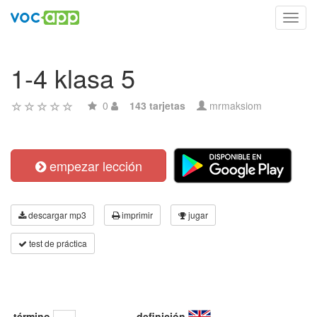
Toggl
navig
1-4 klasa 5
0
143 tarjetas
mrmaksiom
empezar lección
descargar mp3
imprimir
jugar
test de práctica
término
definición