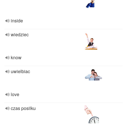
inside
wiedziec
know
uwielbiac
love
czas posilku