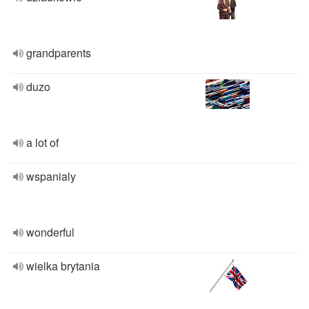
grandparents
duzo
a lot of
wspanialy
wonderful
wielka brytania