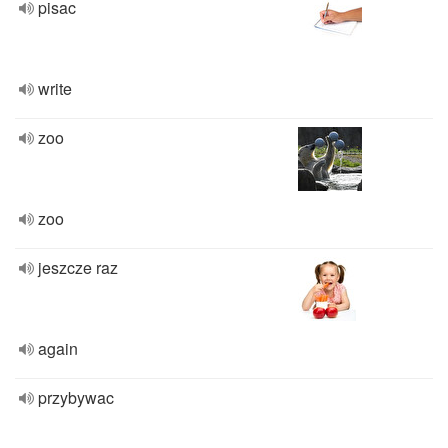
pisac
write
zoo
zoo
jeszcze raz
again
przybywac