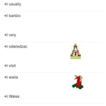
usually
bardzo
very
odwiedzac
visit
walia
Wales