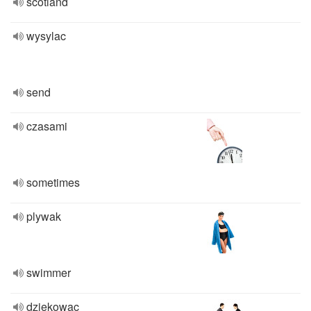
scotland
wysylac
send
czasami
sometimes
plywak
swimmer
dziekowac