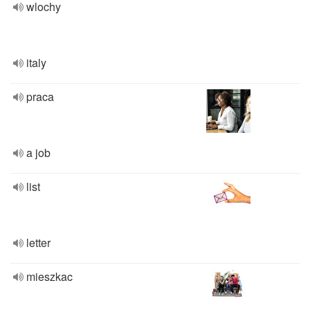
wlochy
italy
praca
a job
list
letter
mieszkac