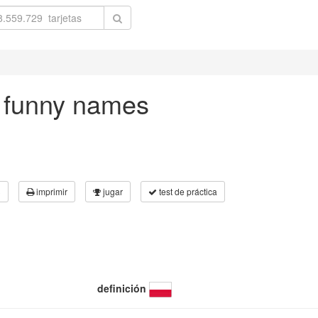
- funny names
3
imprimir
jugar
test de práctica
definición