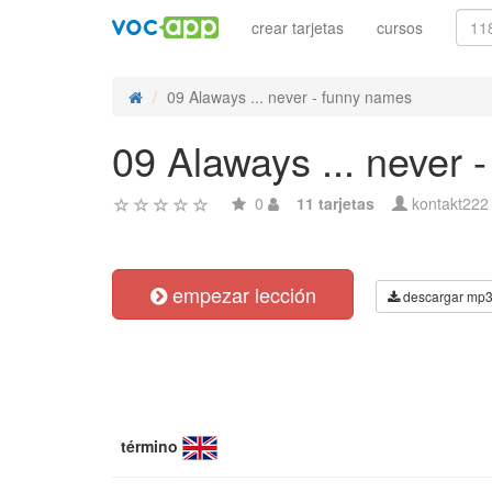
crear tarjetas
cursos
09 Alaways ... never - funny names
09 Alaways ... never 
0
11 tarjetas
kontakt222
empezar lección
descargar mp
término