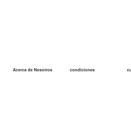
Acerca de Nosotros
condiciones
c
nuestro equipo
100% Garantía
es
blog
política de privacidad
es
prácticas Erasmus+
condiciones
es
prácticas a distancia
GDPR
es
es
Contacto
Más
es
contáctanos
tarjetas nuevas
algunos blogs
Ayuda
catálogo
Preguntas frecuentes