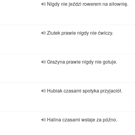
Nigdy nie jeździ rowerem na siłownię.
Ziutek prawie nigdy nie ćwiczy.
Grażyna prawie nigdy nie gotuje.
Hubiak czasami spotyka przyjaciół.
Halina czasami wstaje za późno.