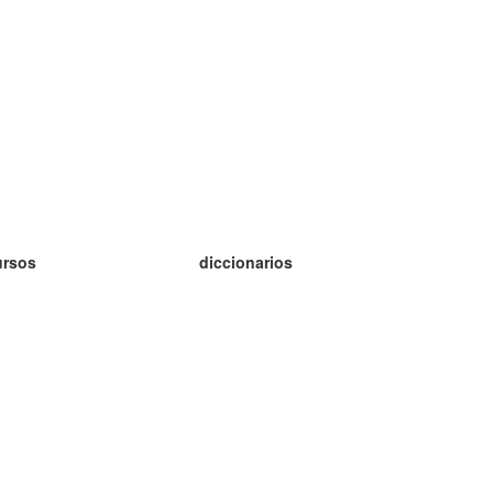
ursos
diccionarios
tudio inglés
tudio alemán
tudio francés
tudio ruso
tudio noruego
tudio sueco