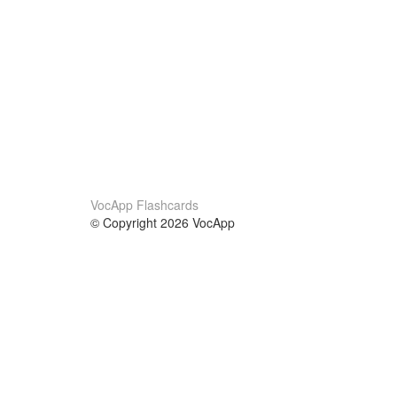
VocApp Flashcards
© Copyright 2026 VocApp
02-798 Mielczarskiego 8/58
Warsaw, Poland (EU)