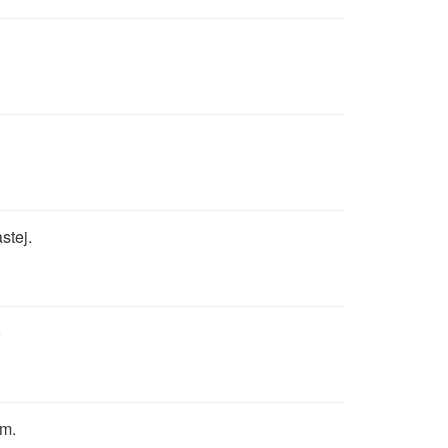
stej.
o
em.