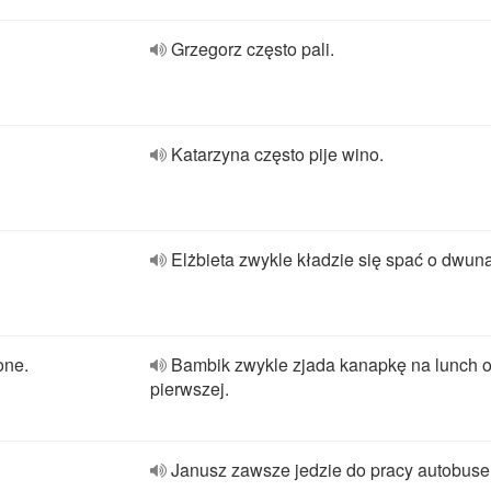
Grzegorz często pali.
Katarzyna często pije wino.
Elżbieta zwykle kładzie się spać o dwuna
one.
Bambik zwykle zjada kanapkę na lunch 
pierwszej.
Janusz zawsze jedzie do pracy autobus