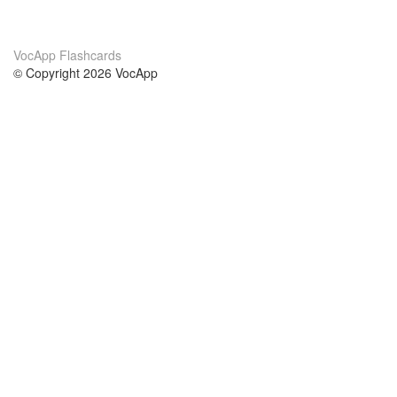
VocApp Flashcards
© Copyright 2026 VocApp
02-798 Mielczarskiego 8/58
Warsaw, Poland (EU)
Acerca de Nosotros
condiciones
nuestro equipo
100% Garantía
blog
política de privacidad
prácticas Erasmus+
condiciones
prácticas a distancia
GDPR
Contacto
cursos