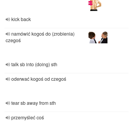
kick back
namówić kogoś do (zrobienia)
czegoś
talk sb into (doing) sth
oderwać kogoś od czegoś
tear sb away from sth
przemyśleć coś