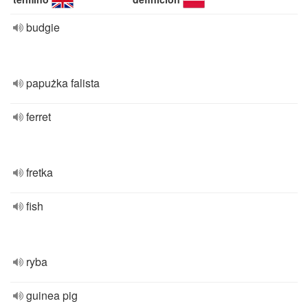
budgie
papużka falista
ferret
fretka
fish
ryba
guinea pig