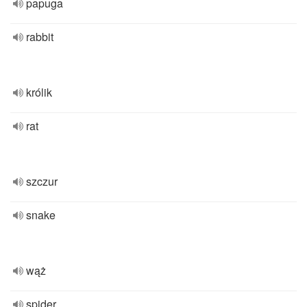
papuga
rabbit
królik
rat
szczur
snake
wąż
spider