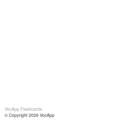
VocApp Flashcards
© Copyright 2026 VocApp
02-798 Mielczarskiego 8/58
Warsaw, Poland (EU)