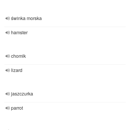
świnka morska
hamster
chomik
lizard
jaszczurka
parrot