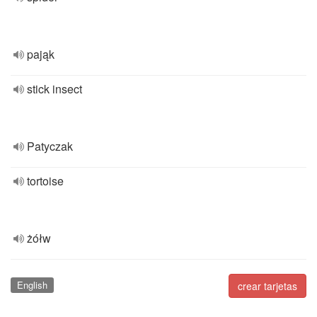
pająk
stick insect
Patyczak
tortoise
żółw
English
crear tarjetas