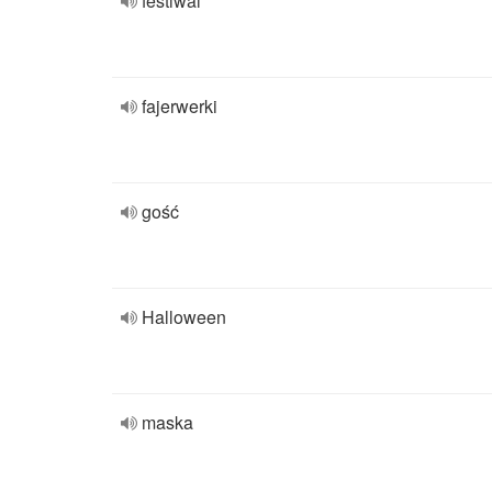
festiwal
fajerwerki
gość
Halloween
maska