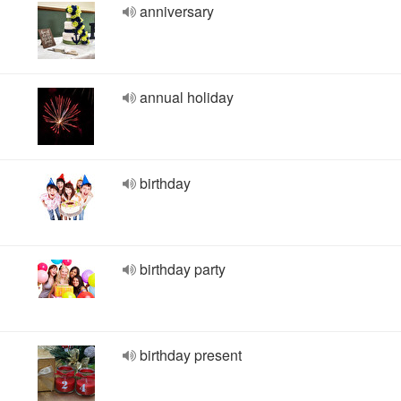
anniversary
annual holiday
birthday
birthday party
birthday present