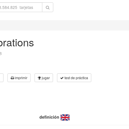
brations
8
3
imprimir
jugar
test de práctica
definición