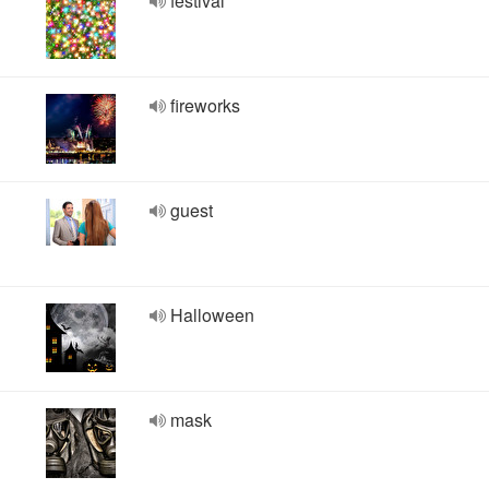
festival
fireworks
guest
Halloween
mask