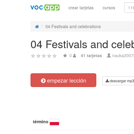
crear tarjetas
cursos
04 Festivals and celebrations
04 Festivals and cele
0
41 tarjetas
nauka2007
empezar lección
descargar mp
término