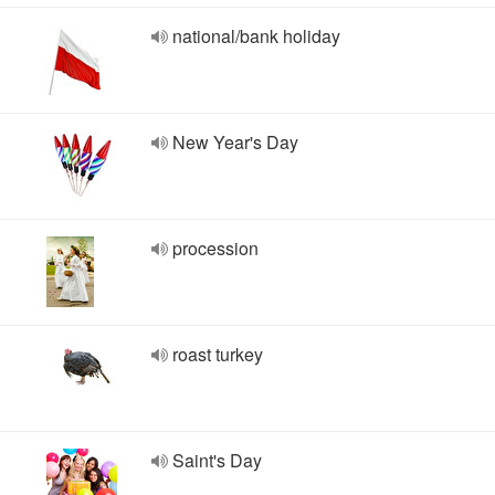
national/bank holiday
New Year's Day
procession
roast turkey
Saint's Day