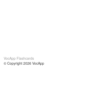
VocApp Flashcards
© Copyright 2026 VocApp
02-798 Mielczarskiego 8/58
Warsaw, Poland (EU)