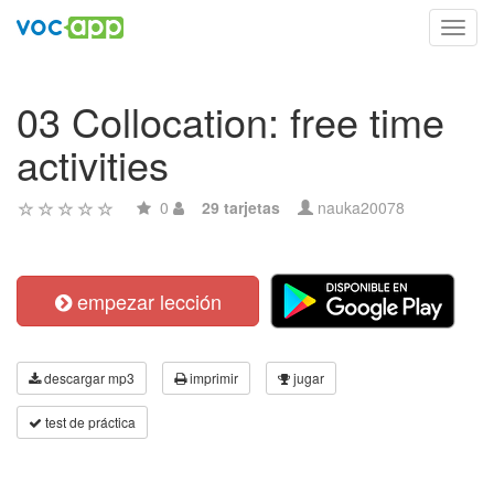
Toggl
navig
03 Collocation: free time
activities
0
29 tarjetas
nauka20078
empezar lección
descargar mp3
imprimir
jugar
test de práctica