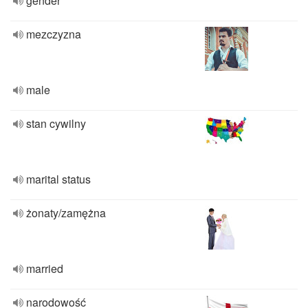
gender
mezczyzna
male
stan cywilny
marital status
żonaty/zamężna
married
narodowość