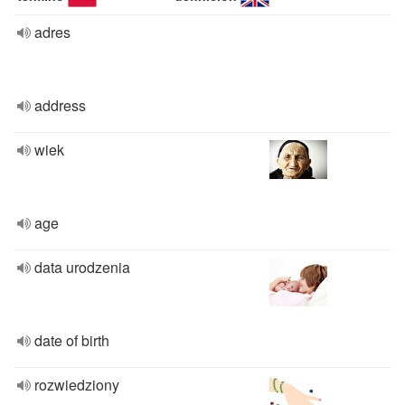
adres
address
wiek
age
data urodzenia
date of birth
rozwiedziony