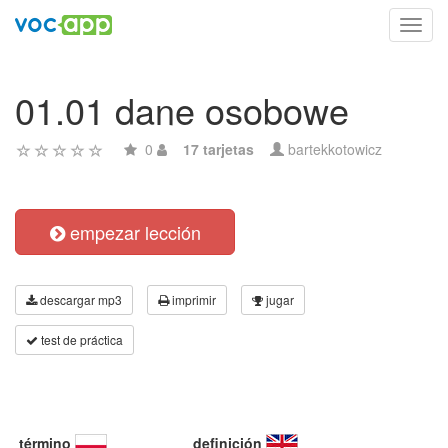
Toggl
navig
01.01 dane osobowe
0
17 tarjetas
bartekkotowicz
empezar lección
descargar mp3
imprimir
jugar
test de práctica
término
definición