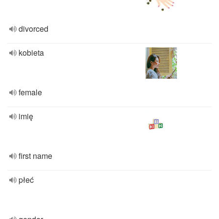
divorced
kobieta
female
imię
first name
płeć