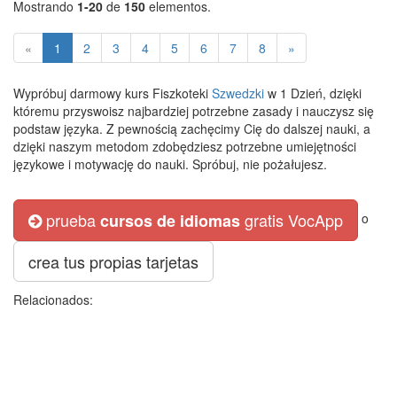
Mostrando
1-20
de
150
elementos.
«
1
2
3
4
5
6
7
8
»
Wypróbuj darmowy kurs Fiszkoteki
Szwedzki
w 1 Dzień, dzięki
któremu przyswoisz najbardziej potrzebne zasady i nauczysz się
podstaw języka. Z pewnością zachęcimy Cię do dalszej nauki, a
dzięki naszym metodom zdobędziesz potrzebne umiejętności
językowe i motywację do nauki. Spróbuj, nie pożałujesz.
prueba
gratis VocApp
cursos de idiomas
o
crea tus propias tarjetas
Relacionados: