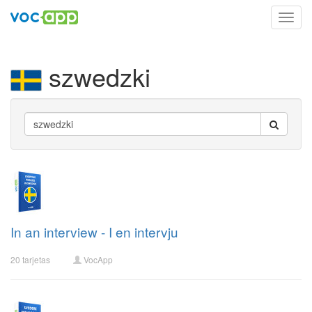
Toggl
navig
szwedzki
In an interview - I en intervju
20 tarjetas
VocApp