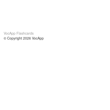
VocApp Flashcards
© Copyright 2026 VocApp
02-798 Mielczarskiego 8/58
Warsaw, Poland (EU)
Acerca de Nosotros
condiciones
nuestro equipo
100% Garantía
blog
política de privacidad