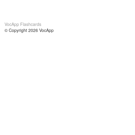
VocApp Flashcards
© Copyright 2026 VocApp
02-798 Mielczarskiego 8/58
Warsaw, Poland (EU)
Acerca de Nosotros
condiciones
nuestro equipo
100% Garantía
blog
política de privacidad
prácticas Erasmus+
condiciones
prácticas a distancia
GDPR