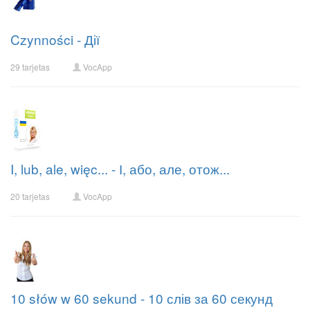
Czynności - Дії
29 tarjetas
VocApp
I, lub, ale, więc... - І, або, але, отож...
20 tarjetas
VocApp
10 słów w 60 sekund - 10 слів за 60 секунд