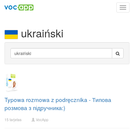
Toggl
navig
ukraiński
Typowa rozmowa z podręcznika - Типова
розмова з підручника:)
15 tarjetas
VocApp