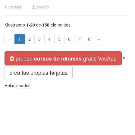
10 tarjetas
VocApp
Mostrando
1-20
de
150
elementos.
«
1
2
3
4
5
6
7
8
»
prueba
gratis VocApp
cursos de idiomas
o
crea tus propias tarjetas
Relacionados: