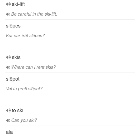
ski-lift
Be careful in the ski-lift.
slēpes
Kur var īrēt slēpes?
skis
Where can I rent skis?
slēpot
Vai tu proti slēpot?
to ski
Can you ski?
ala