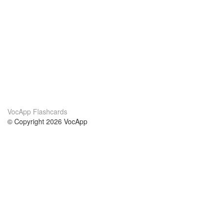
VocApp Flashcards
© Copyright 2026 VocApp
02-798 Mielczarskiego 8/58
Warsaw, Poland (EU)