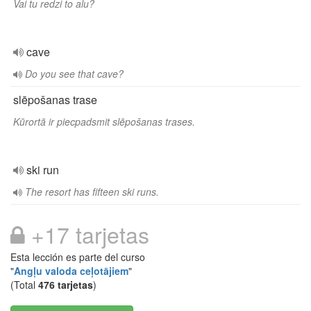
Vai tu redzi to alu?
cave
Do you see that cave?
slēpošanas trase
Kūrortā ir piecpadsmit slēpošanas trases.
ski run
The resort has fifteen ski runs.
+17 tarjetas
Esta lección es parte del curso
"
Angļu valoda ceļotājiem
"
(Total
476 tarjetas
)