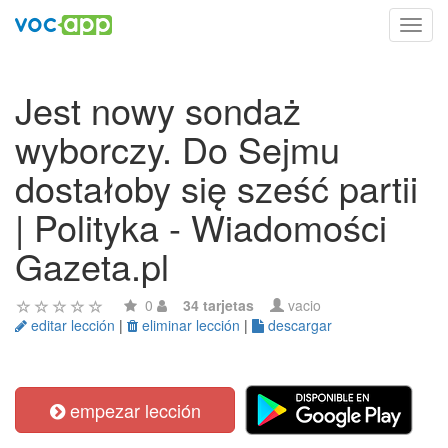
Toggl
navig
Jest nowy sondaż
wyborczy. Do Sejmu
dostałoby się sześć partii
| Polityka - Wiadomości
Gazeta.pl
0
34 tarjetas
vacio
editar lección
|
eliminar lección
|
descargar
empezar lección