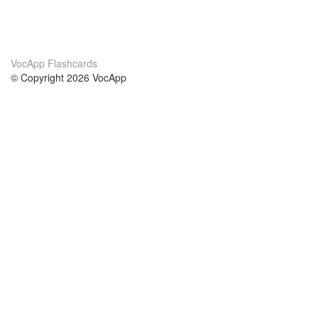
VocApp Flashcards
© Copyright 2026 VocApp
02-798 Mielczarskiego 8/58
Warsaw, Poland (EU)
Acerca de Nosotros
condiciones
nuestro equipo
100% Garantía
blog
política de privacidad
prácticas Erasmus+
condiciones
prácticas a distancia
GDPR