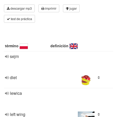
descargar mp3
imprimir
jugar
test de práctica
término
definición
sejm
diet
lewica
left wing