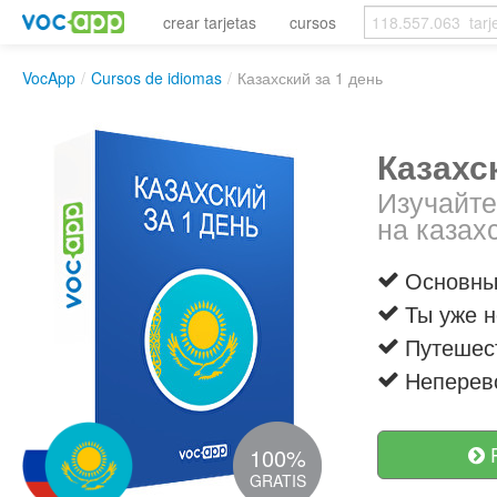
crear tarjetas
cursos
VocApp
/
Cursos de idiomas
/
Казахский за 1 день
Казахс
Изучайт
на казах
Основны
Ты уже н
Путешест
Неперев
R
100%
GRATIS