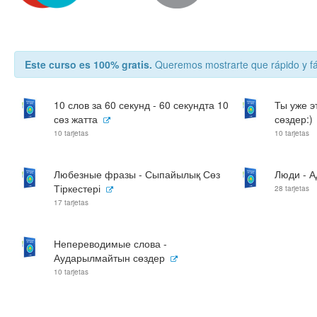
Este curso es 100% gratis.
Queremos mostrarte que rápido y fá
10 слов за 60 секунд - 60 секундта 10
Ты уже э
сөз жатта
сөздер:)
10 tarjetas
10 tarjetas
Любезные фразы - Сыпайылық Сөз
Люди - 
Тіркестері
28 tarjetas
17 tarjetas
Непереводимые слова -
Аударылмайтын сөздер
10 tarjetas