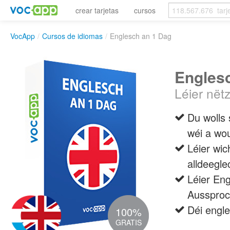
crear tarjetas
cursos
VocApp
/
Cursos de idiomas
/
Englesch an 1 Dag
Engles
Léier nët
Du wolls
wéi a wo
Léier wi
alldeegl
Léier Eng
Aussproc
Déi engl
100%
GRATIS