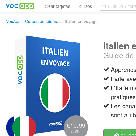
crear tarjetas
cursos
VocApp
/
Cursos de idiomas
/
Italien en voyage
Italien
Guide de 
Apprends 
Parle ave
L'Italie 
pratiques
Les canau
sont au b
€19.99
/ año
prueba