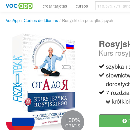
crear tarjetas
cursos
VocApp
/
Cursos de idiomas
/
Rosyjski dla początkujących
Rosyjsk
Kurs rosy
szybka i 
słownictw
dorosłyc
7 rozdzi
w krótkic
100%
R
GRATIS